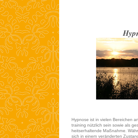
Hyp
Hypnose ist in vielen Bereichen a
training nützlich sein sowie als 
heitserhaltende Maßnahme. Währ
sich in einem veränderten Zusta