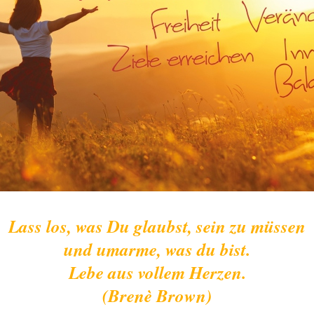
Lass los, was Du glaubst, sein zu müssen
und umarme, was du bist.
Lebe aus vollem Herzen.
(Brenè Brown)