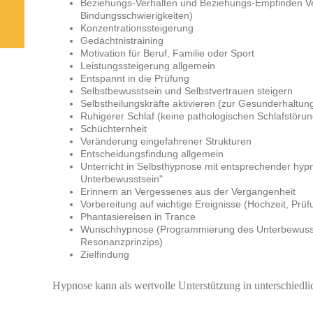
Beziehungs-Verhalten und Beziehungs-Empfinden V
Bindungsschwierigkeiten)
Konzentrationssteigerung
Gedächtnistraining
Motivation für Beruf, Familie oder Sport
Leistungssteigerung allgemein
Entspannt in die Prüfung
Selbstbewusstsein und Selbstvertrauen steigern
Selbstheilungskräfte aktivieren (zur Gesunderhaltun
Ruhigerer Schlaf (keine pathologischen Schlafstöru
Schüchternheit
Veränderung eingefahrener Strukturen
Entscheidungsfindung allgemein
Unterricht in Selbsthypnose mit entsprechender hypn
Unterbewusstsein"
Erinnern an Vergessenes aus der Vergangenheit
Vorbereitung auf wichtige Ereignisse (Hochzeit, Prüf
Phantasiereisen in Trance
Wunschhypnose (Programmierung des Unterbewusst
Resonanzprinzips)
Zielfindung
Hypnose kann als wertvolle Unterstützung in unterschiedl