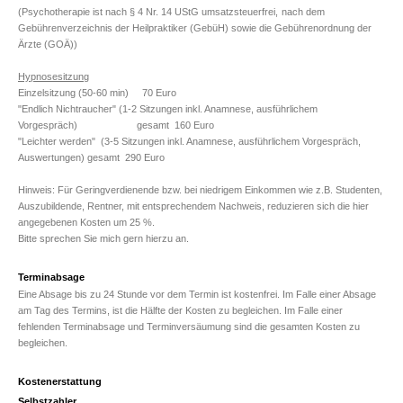
(Psychotherapie ist nach § 4 Nr. 14 UStG umsatzsteuerfrei,
nach dem
Gebührenverzeichnis der Heilpraktiker (GebüH) sowie die Gebührenordnung der
Ärzte (GOÄ)
)
Hypnosesitzung
Einzelsitzung (50-60 min) 70 Euro
"Endlich Nichtraucher" (1-2 Sitzungen inkl. Anamnese, ausführlichem
Vorgespräch) gesamt 160 Euro
"Leichter werden" (3-5 Sitzungen inkl. Anamnese, ausführlichem Vorgespräch,
Auswertungen) gesamt 290 Euro
Hinweis: Für Geringverdienende bzw. bei niedrigem Einkommen wie z.B. Studenten,
Auszubildende, Rentner, mit entsprechendem Nachweis, reduzieren sich die hier
angegebenen Kosten um 25 %.
Bitte sprechen Sie mich gern hierzu an.
Terminabsage
Eine Absage bis zu 24 Stunde vor dem Termin ist kostenfrei. Im Falle einer Absage
am Tag des Termins, ist die Hälfte der Kosten zu begleichen. Im Falle einer
fehlenden Terminabsage und Terminversäumung sind die gesamten Kosten zu
begleichen.
Kostenerstattung
Selbstzahler