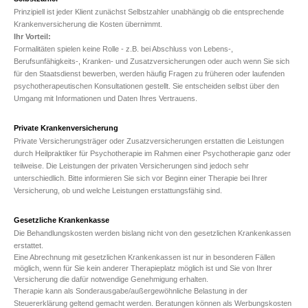
Prinzipiell ist jeder Klient zunächst Selbstzahler unabhängig ob die entsprechende
Krankenversicherung die Kosten übernimmt.
Ihr Vorteil:
Formalitäten spielen keine Rolle - z.B. bei Abschluss von Lebens-,
Berufsunfähigkeits-, Kranken- und Zusatzversicherungen oder auch wenn Sie sich
für den Staatsdienst bewerben, werden häufig Fragen zu früheren oder laufenden
psychotherapeutischen Konsultationen gestellt. Sie entscheiden selbst über den
Umgang mit Informationen und Daten Ihres Vertrauens.
Private Krankenversicherung
Private Versicherungsträger oder Zusatzversicherungen erstatten die Leistungen
durch Heilpraktiker für Psychotherapie im Rahmen einer Psychotherapie ganz oder
teilweise. Die Leistungen der privaten Versicherungen sind jedoch sehr
unterschiedlich. Bitte informieren Sie sich vor Beginn einer Therapie bei Ihrer
Versicherung, ob und welche Leistungen erstattungsfähig sind.
Gesetzliche Krankenkasse
Die Behandlungskosten werden bislang nicht von den gesetzlichen Krankenkassen
erstattet.
Eine Abrechnung mit gesetzlichen Krankenkassen ist nur in besonderen Fällen
möglich, wenn für Sie kein anderer Therapieplatz möglich ist und Sie von Ihrer
Versicherung die dafür notwendige Genehmigung erhalten.
Therapie kann als Sonderausgabe/außergewöhnliche Belastung in der
Steuererklärung geltend gemacht werden. Beratungen können als Werbungskosten